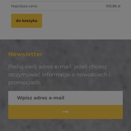
0 zł
Najniższa cena:
109,98 zł
Na
do koszyka
Newsletter
Podaj swój adres e-mail, jeżeli chcesz
otrzymywać informacje o nowościach i
promocjach.