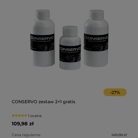
-
27
%
 z
CONSERVO zestaw 2+1 gratis
Im
1 ocena
109,98 zł
99
0 zł
Cena regularna:
149,98 zł
Ce