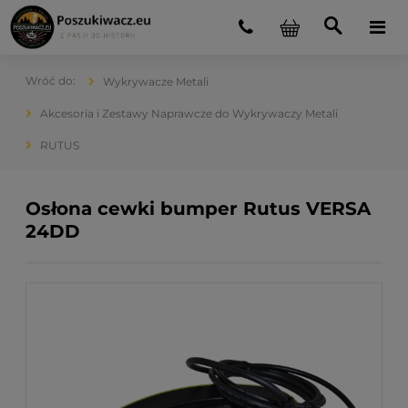
Wykrywacze Metali
Akcesoria i Zestawy Naprawcze do Wykrywaczy Metali
RUTUS
Osłona cewki bumper Rutus VERSA
24DD