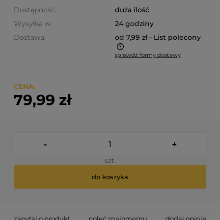
Dostępność:
duża ilość
Wysyłka w:
24 godziny
Dostawa:
od 7,99 zł
- List polecony
sprawdź formy dostawy
Cena nie zawiera ewentualnych kosztów płatności
CENA:
79,99 zł
-
+
szt.
do koszyka
zapytaj o produkt
poleć znajomemu
dodaj opinię