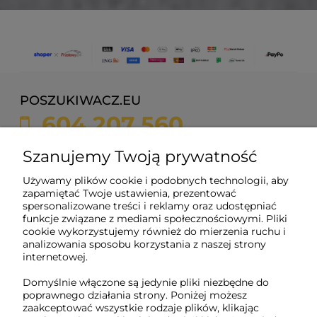
POSZUKIWACZ.EU
604 207 560
sklep@poszukiwacz.eu
Szanujemy Twoją prywatność
Używamy plików cookie i podobnych technologii, aby
ul. Żychonia 9,
zapamiętać Twoje ustawienia, prezentować
85-791 Bydgoszcz,
spersonalizowane treści i reklamy oraz udostępniać
woj. kujawsko-pomorskie
funkcje związane z mediami społecznościowymi. Pliki
cookie wykorzystujemy również do mierzenia ruchu i
NIP: 5882358633
analizowania sposobu korzystania z naszej strony
REGON: 221079690
internetowej.
Domyślnie włączone są jedynie pliki niezbędne do
poprawnego działania strony. Poniżej możesz
O nas
zaakceptować wszystkie rodzaje plików, klikając