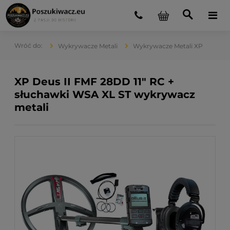
Wykrywacze Metali
Wykrywacze Metali XP
XP Deus II FMF 28DD 11" RC +
słuchawki WSA XL ST wykrywacz
metali