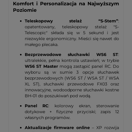
Komfort i Personalizacja na Najwyższym
Poziomie
Teleskopowy stelaż “S-Stem”
:
opatentowany, teleskopowy stelaż "S-
Telescopic" składa się w 5 sekund i jest
niezwykle ergonomiczny. Mieści się nawet do
małego plecaka.
Bezprzewodowe słuchawki WS6 ST
:
ultralekkie, pełna kontrola ustawień; w trybie
WS6 ST Master
mogą zastąpić panel RC. Do
wyboru są w sumie 3 opcje słuchawek
bezprzewodowych (WS6 ST / WSA ST / WSA
XL ST), słuchawki przewodowe FX03 oraz
innowacyjne, wodoodporne słuchawki kostne
BH-01 do poszukiwań pod wodą.
Panel RC
: kolorowy ekran, sterowanie
dotykowe + fizyczne przyciski; zapis 12
własnych programów.
Aktualizacje firmware online
– XP rozwija