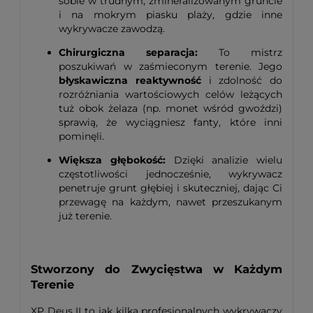
sobie w trudnym, zmineralizowanym gruncie
i na mokrym piasku plaży, gdzie inne
wykrywacze zawodzą.
Chirurgiczna separacja:
To mistrz
poszukiwań w zaśmieconym terenie. Jego
błyskawiczna reaktywność
i zdolność do
rozróżniania wartościowych celów leżących
tuż obok żelaza (np. monet wśród gwoździ)
sprawią, że wyciągniesz fanty, które inni
pominęli.
Większa głębokość:
Dzięki analizie wielu
częstotliwości jednocześnie, wykrywacz
penetruje grunt głębiej i skuteczniej, dając Ci
przewagę na każdym, nawet przeszukanym
już terenie.
Stworzony do Zwycięstwa w Każdym
Terenie
XP Deus II to jak kilka profesjonalnych wykrywaczy