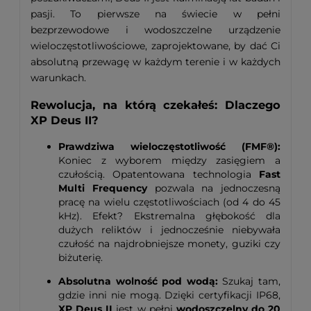
pasji. To pierwsze na świecie w pełni
bezprzewodowe i wodoszczelne urządzenie
wieloczęstotliwościowe, zaprojektowane, by dać Ci
absolutną przewagę w każdym terenie i w każdych
warunkach.
Rewolucja, na którą czekałeś: Dlaczego
XP Deus II?
Prawdziwa wieloczęstotliwość (FMF®):
Koniec z wyborem między zasięgiem a
czułością. Opatentowana technologia
Fast
Multi Frequency
pozwala na jednoczesną
pracę na wielu częstotliwościach (od 4 do 45
kHz). Efekt? Ekstremalna głębokość dla
dużych reliktów i jednocześnie niebywała
czułość na najdrobniejsze monety, guziki czy
biżuterię.
Absolutna wolność pod wodą:
Szukaj tam,
gdzie inni nie mogą. Dzięki certyfikacji IP68,
XP Deus II
jest w pełni
wodoszczelny do 20