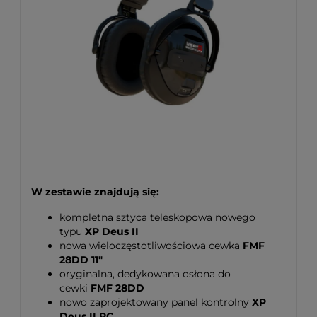
W zestawie znajdują się:
kompletna sztyca teleskopowa nowego
typu
XP Deus II
nowa wieloczęstotliwościowa cewka
FMF
28DD 11"
oryginalna, dedykowana osłona do
cewki
FMF 28DD
nowo zaprojektowany panel kontrolny
XP
Deus II RC