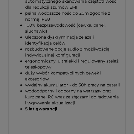
automatycznego skanowania częstotliwości
dla redukcji szumów EMI
pełna wodoszczelność do 20m zgodnie z
normą IP68
100% bezprzewodowość (cewka, panel,
słuchawki)
ulepszona dyskryminacja żelaza i
identyfikacja celów
rozbudowane opcje audio z możliwością
indywidualnej konfiguracji
ergonomiczny, ultralekki i regulowany stelaż
teleskopowy
duży wybór kompatybilnych cewek i
akcesoriów
wydajny akumulator - do 30h pracy na baterii
wodoodporny i odporny na wstrząsy oraz
kurz panel RC wraz ze złączami do ładowania
i wgrywania aktualizacji
5 lat gwarancji