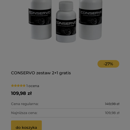
-
27
%
 z
CONSERVO zestaw 2+1 gratis
Im
1 ocena
109,98 zł
99
0 zł
Cena regularna:
149,98 zł
Ce
0 zł
Najniższa cena:
109,98 zł
Na
do koszyka