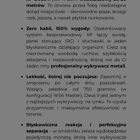
metrów
. To otwiera przed Tobą niedostępne
dotąd miejscówki – słonowodne plaże, brzegi
rzek, jeziora, a nawet płytkie nurkowanie.
Zero kabli, 100% wygody:
Opatentowany
system bezprzewodowy XP łączy sondę,
panel sterujący (RC) i słuchawki w jeden
błyskawicznie działający organizm. Ciesz się
niezrównaną swobodą ruchów, szybkością
składania i niezawodnością, której nie da Ci
żaden inny
profesjonalny wykrywacz metali
.
Lekkość, której nie poczujesz:
Zapomnij o
zmęczeniu po całym dniu poszukiwań.
Ważący zaledwie od 750 gramów (w
konfiguracji WS6 Master), Deus II jest jednym
z najlżejszych wykrywaczy na rynku. To czysta
przyjemność i maksymalna efektywność w
terenie.
Błyskawiczna reakcja i perfekcyjna
separacja
– w śmietniku żelaza wydobędziesz
pojedynczą monetę, którą inne wykrywacze