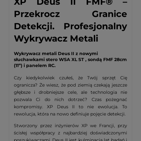
XP Deus II FMF® –
Przekrocz Granice
Detekcji. Profesjonalny
Wykrywacz Metali
Wykrywacz metali Deus II z nowymi
słuchawkami stero WSA XL ST , sondą FMF 28cm
(11”) i panelem RC.
Czy kiedykolwiek czułeś, że Twój sprzęt Cię
ogranicza? Że wiesz, że pod ziemią czekają jeszcze
głębsze i drobniejsze cele, ale technologia nie
pozwala Ci do nich dotrzeć? Czas pożegnać
kompromisy. XP Deus II to nie ewolucja. To
rewolucja, która na nowo definiuje pojęcie detekcji.
Stworzony przez inżynierów XP we Francji, przy
ścisłej współpracy z najbardziej doświadczonymi
poszukiwaczami, Deus II jest kulminacją lat badań i