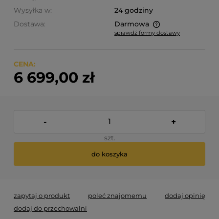
Wysyłka w:
24 godziny
Dostawa:
Darmowa
sprawdź formy dostawy
Cena nie zawiera ewentualnych kosztów płatności
CENA:
6 699,00 zł
-
+
szt.
do koszyka
zapytaj o produkt
poleć znajomemu
dodaj opinię
dodaj do przechowalni