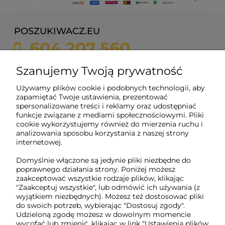
POSZUKIWACZ.EU
604 207 560
sklep@poszukiwacz.eu
Szanujemy Twoją prywatność
Używamy plików cookie i podobnych technologii, aby
ul. Żychonia 9,
zapamiętać Twoje ustawienia, prezentować
85-791 Bydgoszcz,
spersonalizowane treści i reklamy oraz udostępniać
woj. kujawsko-pomorskie
funkcje związane z mediami społecznościowymi. Pliki
cookie wykorzystujemy również do mierzenia ruchu i
NIP: 5882358633
analizowania sposobu korzystania z naszej strony
REGON: 221079690
internetowej.
Domyślnie włączone są jedynie pliki niezbędne do
poprawnego działania strony. Poniżej możesz
O nas
zaakceptować wszystkie rodzaje plików, klikając
"Zaakceptuj wszystkie", lub odmówić ich używania (z
wyjątkiem niezbędnych). Możesz też dostosować pliki
Obsługa klienta
do swoich potrzeb, wybierając "Dostosuj zgody".
Udzieloną zgodę możesz w dowolnym momencie
wycofać lub zmienić, klikając w link "Ustawienia plików