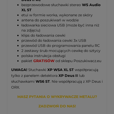
bezprzewodowe słuchawki stereo
WS Audio
XL ST
etui w formie worka, wykonane ze skóry
antena do poszukiwań w wodzie
ładowarka sieciowa USB (może być inna niż
na zdjęciu)
klips do ładowania cewki
przewód do ładowania cewki 3x USB
przewód USB do programowania panelu RC
2 zestawy śrub mocujących cewkę do sztycy
polska instrukcja obsługi
pakiet
GRATISÓW
od sklepu Poszukiwacz.eu
UWAGA!
Słuchawki
XP WSA XL ST
współpracują
tylko z panelem detektora
XP Deus II
lub
słuchawkami
WS6 ST
. Nie współpracują z XP Deus i
ORX.
MASZ PYTANIA O WYKRYWACZE METALU?
ZADZWOŃ DO NAS!