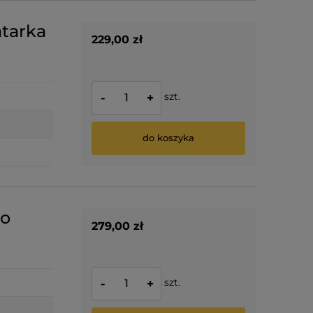
tarka
229,00 zł
szt.
-
+
do koszyka
do
279,00 zł
W
szt.
-
+