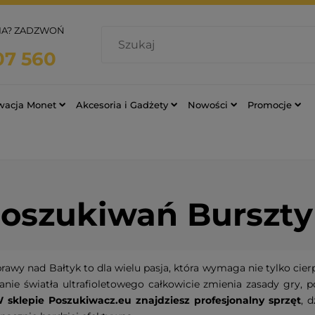
IA? ZADZWOŃ
07 560
rwacja Monet
Akcesoria i Gadżety
Nowości
Promocje
Poszukiwań Burszt
awy nad Bałtyk to dla wielu pasja, która wymaga nie tylko cierp
nie światła ultrafioletowego całkowicie zmienia zasady gry, p
 sklepie Poszukiwacz.eu znajdziesz profesjonalny sprzęt
, 