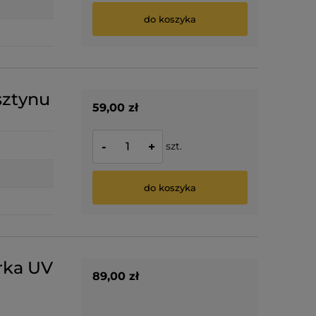
do koszyka
sztynu
59,00 zł
szt.
-
+
do koszyka
arka UV
89,00 zł