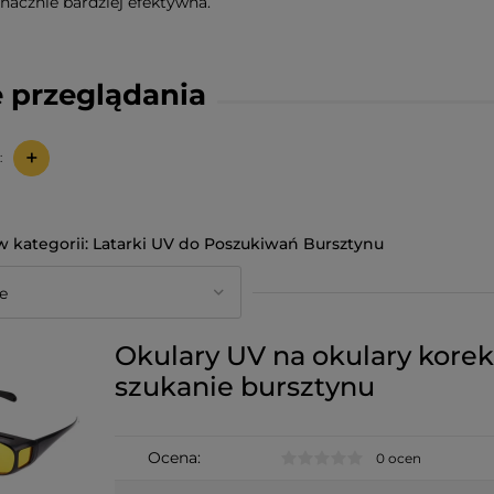
znacznie bardziej efektywna.
 przeglądania
+
:
Latarki UV do Poszukiwań Bursztynu
Okulary UV na okulary kore
szukanie bursztynu
Ocena:
0 ocen