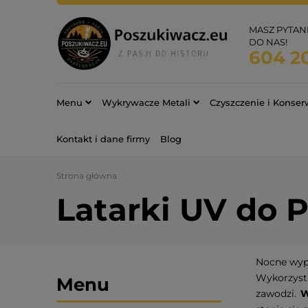
MASZ PYTAN
DO NAS!
604 2
Menu
Wykrywacze Metali
Czyszczenie i Konse
Kontakt i dane firmy
Blog
Strona główna
Latarki UV do 
Nocne wypr
Wykorzysta
Menu
zawodzi.
W