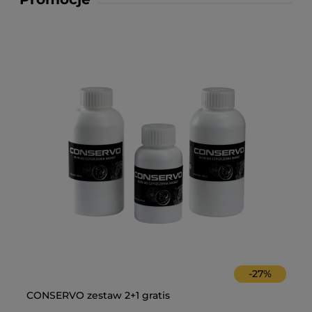
-
27
%
 z
CONSERVO zestaw 2+1 gratis
Im