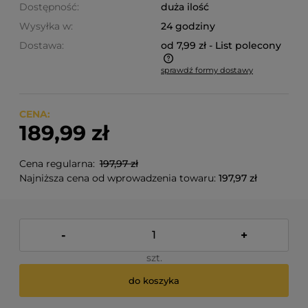
Dostępność:
duża ilość
Wysyłka w:
24 godziny
Dostawa:
od 7,99 zł
- List polecony
sprawdź formy dostawy
Cena nie zawiera ewentualnych kosztów płatności
CENA:
189,99 zł
Cena regularna:
197,97 zł
Najniższa cena od wprowadzenia towaru:
197,97 zł
-
+
szt.
do koszyka