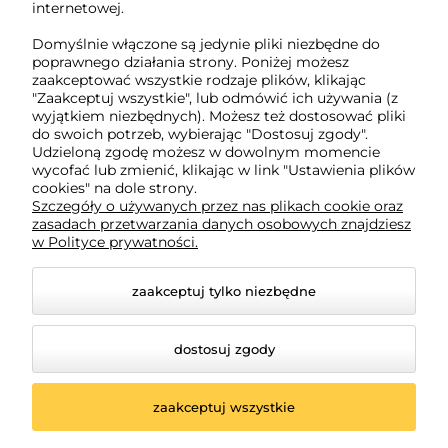
REGON: 221079690
internetowej.
Domyślnie włączone są jedynie pliki niezbędne do
poprawnego działania strony. Poniżej możesz
O nas
zaakceptować wszystkie rodzaje plików, klikając
"Zaakceptuj wszystkie", lub odmówić ich używania (z
wyjątkiem niezbędnych). Możesz też dostosować pliki
Obsługa klienta
do swoich potrzeb, wybierając "Dostosuj zgody".
Udzieloną zgodę możesz w dowolnym momencie
wycofać lub zmienić, klikając w link "Ustawienia plików
cookies" na dole strony.
Pomoc
Szczegóły o używanych przez nas plikach cookie oraz
zasadach przetwarzania danych osobowych znajdziesz
w Polityce prywatności.
Moje konto
zaakceptuj tylko niezbędne
dostosuj zgody
zaakceptuj wszystkie