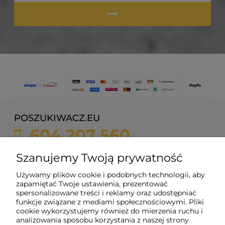
POSZUKIWACZ.EU
604 207 560
sklep@poszukiwacz.eu
Szanujemy Twoją prywatność
Używamy plików cookie i podobnych technologii, aby
ul. Żychonia 9,
zapamiętać Twoje ustawienia, prezentować
85-791 Bydgoszcz,
spersonalizowane treści i reklamy oraz udostępniać
woj. kujawsko-pomorskie
funkcje związane z mediami społecznościowymi. Pliki
cookie wykorzystujemy również do mierzenia ruchu i
NIP: 5882358633
analizowania sposobu korzystania z naszej strony