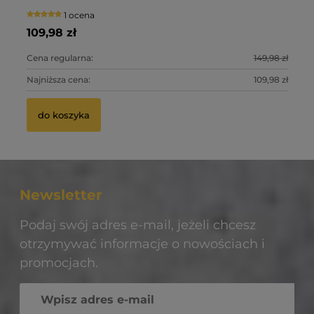
1 ocena
109,98 zł
99
0 zł
Cena regularna:
149,98 zł
Ce
0 zł
Najniższa cena:
109,98 zł
Na
do koszyka
Newsletter
Podaj swój adres e-mail, jeżeli chcesz
otrzymywać informacje o nowościach i
promocjach.