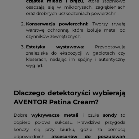
cząstek miedzi i brązu
, które stopniowo
osadzają się w mikrorysach, zagłębieniach
oraz drobnych uszkodzeniach powierzchni.
Konserwacja powierzchni:
Tworzy trwałą
warstwę ochronną, która izoluje metal od
czynników zewnętrznych.
Estetyka wystawowa:
Przygotowuje
znaleziska do ekspozycji w gablotach czy
klaserach, nadając im spójny i autentyczny
wygląd.
Dlaczego detektoryści wybierają
AVENTOR Patina Cream?
Dobre
wykrywacze metali
i czułe
sondy
to
dopiero połowa sukcesu. Prawdziwa przygoda
kończy się przy biurku, gdzie za pomocą
odpowiednich
akcesoriów do poszukiwań