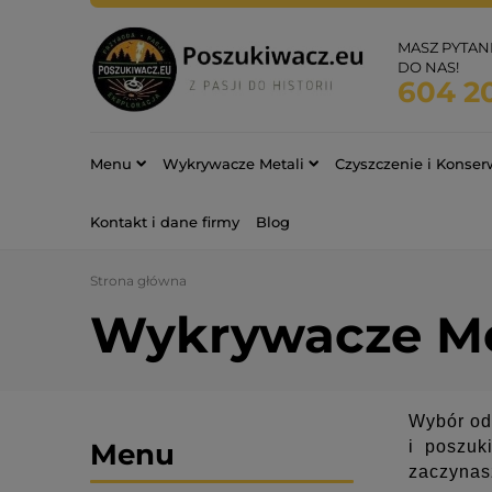
MASZ PYTAN
DO NAS!
604 2
Menu
Wykrywacze Metali
Czyszczenie i Konse
Kontakt i dane firmy
Blog
Strona główna
Wykrywacze Me
Wybór o
Menu
i poszuk
zaczynas