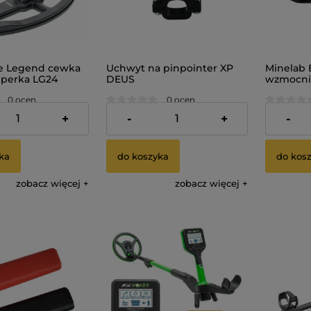
e Legend cewka
Uchwyt na pinpointer XP
Minelab 
jperka LG24
DEUS
wzmocnie
 Black
cali
0 ocen
0 ocen
ł
34,99 zł
39,99 zł
+
-
+
-
ka
do koszyka
do kos
zobacz więcej
zobacz więcej