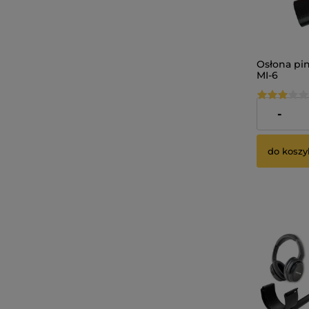
Osłona pin
MI-6
29,99 zł
-
do koszy