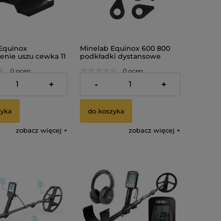
Equinox
Minelab Equinox 600 800
nie uszu cewka 11
podkładki dystansowe
dolnej sztycy
0 ocen
0 ocen
9,99 zł
+
-
+
zyka
do koszyka
zobacz więcej
zobacz więcej