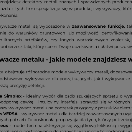
znajdziesz detektory metali znanych i sprawdzonych producen
Każda z tych firm specjalizuje się w produkcji wykrywaczy, któ
ykonania.
rywacze metali są wyposażone w
zaawansowane funkcje
, t
nie do warunków gruntowych lub możliwość identyfikowania 
, militarnych artefaktów, czy innych wartościowych znalezi
dobierzesz taki, który spełni Twoje oczekiwania i ułatwi poszuki
acze metalu - jakie modele znajdziesz w
rta obejmuje różnorodne modele wykrywaczy metali, dopasowan
odstawowe wykrywacze dla początkujących, jak i wykrywacze p
kszą precyzję detekcji.
a Simplex
- idealny wybór dla osób szukających sprzętu o wys
odporną cewkę i intuicyjny interfejs, sprawdzi się w różnych
wszy wykrywacz metalu na początek przygody z poszukiwaniem 
s VERSA
- wykrywacz metalu dla bardziej zaawansowanych uży
ych potrzeb. To doskonała propozycja dla tych, którzy potrzebuj
Deus
- model ten charakteryzuje się wyjątkową lekkością i wyg
 możliwości dostosowania do różnych warunków to doskonały w