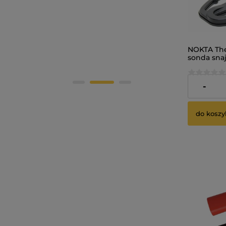
NOKTA Th
sonda sna
6"x9,5" DD
688,00 z
-
do koszy