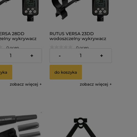
ERSA 28DD
RUTUS VERSA 23DD
zelny wykrywacz
wodoszczelny wykrywacz
metali
0 ocen
0 ocen
 zł
3 290,00 zł
+
-
+
zyka
do koszyka
zobacz więcej
zobacz więcej