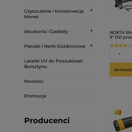
Czyszczenie i Konserwacja
Monet
Akcesoria i Gadżety
NOKTA SIM
9" DD pro
Detektor
Plecaki i Nerki Outdoorowe
Metalu
1 069,00 
-
Latarki UV do Poszukiwań
Bursztynu
do koszy
Nowości
Promocje
Producenci