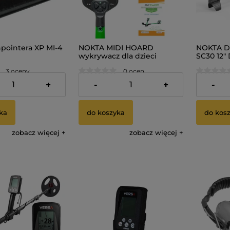
pointera XP MI-4
NOKTA MIDI HOARD
NOKTA D
wykrywacz dla dzieci
SC30 12"
Wykrywa
3 oceny
0 ocen
639,00 zł
1 699,00
+
-
+
-
ka
do koszyka
do kos
zobacz więcej
zobacz więcej