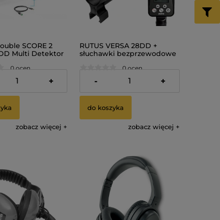
ouble SCORE 2
RUTUS VERSA 28DD +
 DD Multi Detektor
słuchawki bezprzewodowe
cz Metalu
SR-1 wodoszczelny
0 ocen
0 ocen
wykrywacz metali
 zł
3 890,00 zł
+
-
+
zyka
do koszyka
zobacz więcej
zobacz więcej