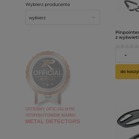
Wybierz producenta
Pinpointe
z wyświet
dyskrymin
725,00 zł
-
do koszy
JESTEŚMY OFICJALNYM
DYSTRYBUTOREM
MARKI
XP METAL DETECTORS