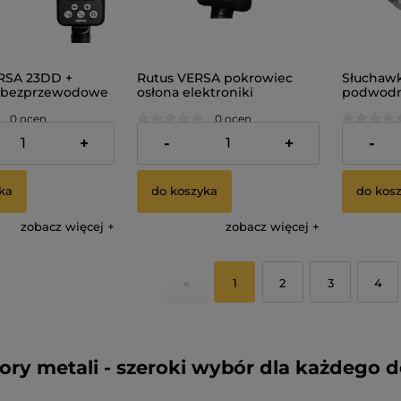
RSA 23DD +
Rutus VERSA pokrowiec
Słuchawk
i bezprzewodowe
osłona elektroniki
podwodn
szczelny
detektor
0 ocen
0 ocen
 metali
zł
70,00 zł
550,00 
+
-
+
-
ka
do koszyka
do kos
zobacz więcej
zobacz więcej
«
1
2
3
4
ory metali - szeroki wybór dla każdego d