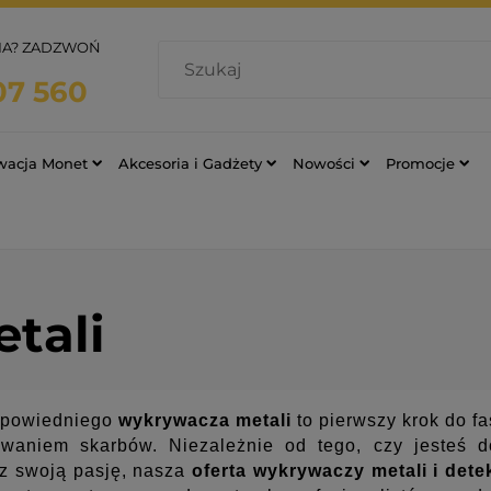
IA? ZADZWOŃ
07 560
rwacja Monet
Akcesoria i Gadżety
Nowości
Promocje
tali
dpowiedniego
wykrywacza metali
to pierwszy krok do f
iwaniem skarbów. Niezależnie od tego, czy jesteś 
z swoją pasję, nasza
oferta wykrywaczy metali i det