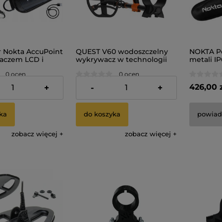
r Nokta AccuPoint
QUEST V60 wodoszczelny
NOKTA P
laczem LCD i
wykrywacz w technologii
metali IP
acją
HyperQ detekor metalu
0 ocen
0 ocen
2 599,00 zł
426,00 
+
-
+
ka
do koszyka
powiad
zobacz więcej
zobacz więcej