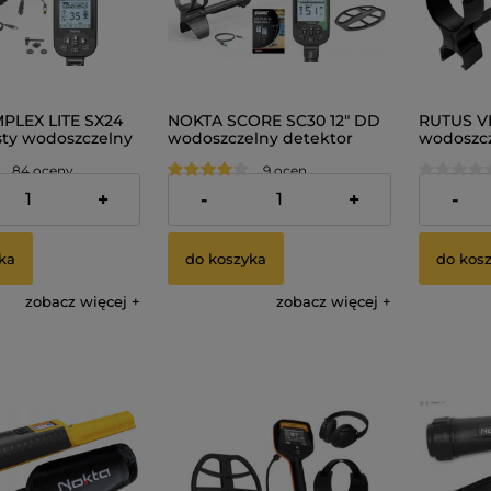
PLEX LITE SX24
NOKTA SCORE SC30 12" DD
RUTUS V
sty wodoszczelny
wodoszczelny detektor
wodoszc
 Wykrywacz
metalu multiczęstotliwość
metali
84 oceny
9 ocen
zł
1 499,00 zł
3 290,00
+
-
+
-
ka
do koszyka
do kos
zobacz więcej
zobacz więcej