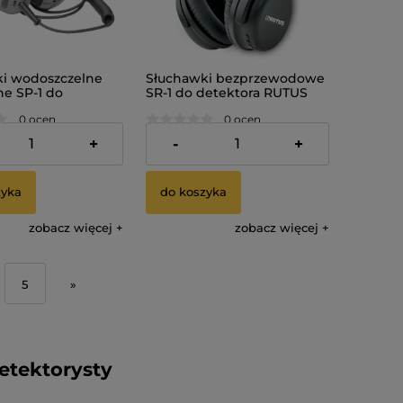
i wodoszczelne
Słuchawki bezprzewodowe
e SP-1 do
SR-1 do detektora RUTUS
a RUTUS Versa
Versa Atrex
0 ocen
0 ocen
zł
600,00 zł
+
-
+
zyka
do koszyka
zobacz więcej
zobacz więcej
5
»
etektorysty