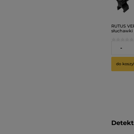
RUTUS VE
słuchawk
SR-1 wodo
wykrywacz
3 890,00 
-
do koszy
Detekt