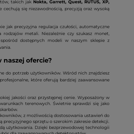
tów, takich jak
Nokta, Garrett, Quest, RUTUS, XP,
re cechują się niezawodnością, precyzją oraz wysoką
akie jak precyzyjna regulacja czułości, automatyczne
rodzajów metali. Niezależnie czy szukasz monet,
sk, spośród dostępnych modeli w naszym sklepie z
wania.
 naszej ofercie?
e do potrzeb użytkowników. Wśród nich znajdziesz
rofesjonalne, które oferują bardziej zaawansowane
okiej jakości oraz przystępnej cenie. Wyposażony w
 warunkach terenowych. Świetnie sprawdzi się jako
skarbów.
tkowników, z możliwością dostosowania ustawień do
ą precyzyjnego sprzętu o szerokim zakresie detekcji.
odą użytkowania. Dzięki bezprzewodowej technologii
ybór dla zaawansowanych detektorystów.