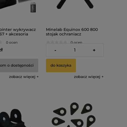
ointer wykrywacz
Minelab Equinox 600 800
67 + akcesoria
stojak ochraniacz
podstawka stand
0 ocen
0 ocen
zł
49,99 zł
-
+
om o dostępności
do koszyka
zobacz więcej
zobacz więcej