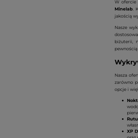
W ofercie 
Minelab
. 
jakością w
Nasze wyk
dostosowa
biżuterii
pewnością 
Wykryw
Nasza ofe
zarówno p
opcje i wię
Nokt
wodo
pier
Rutu
własn
XP 
oraz