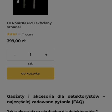
HERMANN PRO składany
szpadel
41 ocen
399,00 zł
-
+
szt.
do koszyka
Gadżety i akcesoria dla detektorystów –
najczęściej zadawane pytania (FAQ)
Jakie akcesoria są niezbędne dla detektorystów?