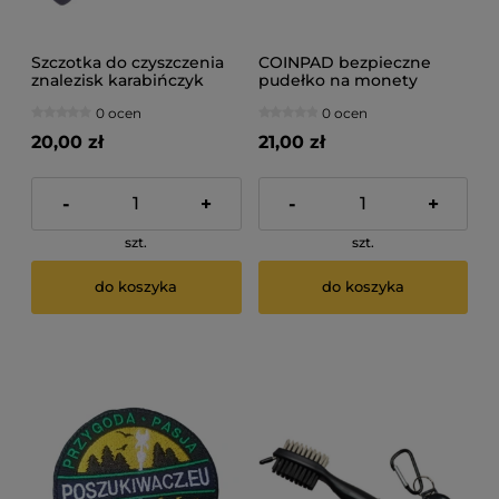
Szczotka do czyszczenia
COINPAD bezpieczne
znalezisk karabińczyk
pudełko na monety
0 ocen
0 ocen
20,00 zł
21,00 zł
-
+
-
+
szt.
szt.
do koszyka
do koszyka