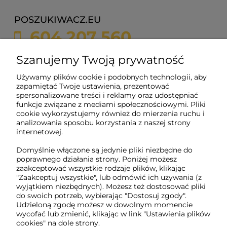
POSZUKIWACZ.EU
604 207 560
sklep@poszukiwacz.eu
Szanujemy Twoją prywatność
Używamy plików cookie i podobnych technologii, aby
ul. Żychonia 9,
zapamiętać Twoje ustawienia, prezentować
85-791 Bydgoszcz,
spersonalizowane treści i reklamy oraz udostępniać
woj. kujawsko-pomorskie
funkcje związane z mediami społecznościowymi. Pliki
cookie wykorzystujemy również do mierzenia ruchu i
NIP: 5882358633
analizowania sposobu korzystania z naszej strony
REGON: 221079690
internetowej.
Domyślnie włączone są jedynie pliki niezbędne do
poprawnego działania strony. Poniżej możesz
O nas
zaakceptować wszystkie rodzaje plików, klikając
"Zaakceptuj wszystkie", lub odmówić ich używania (z
wyjątkiem niezbędnych). Możesz też dostosować pliki
Obsługa klienta
do swoich potrzeb, wybierając "Dostosuj zgody".
Udzieloną zgodę możesz w dowolnym momencie
wycofać lub zmienić, klikając w link "Ustawienia plików
cookies" na dole strony.
Pomoc