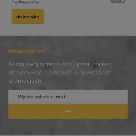
Na
0 zł
Najniższa cena:
109,98 zł
Na
do koszyka
do koszyka
Newsletter
Podaj swój adres e-mail, jeżeli chcesz
otrzymywać informacje o nowościach i
promocjach.