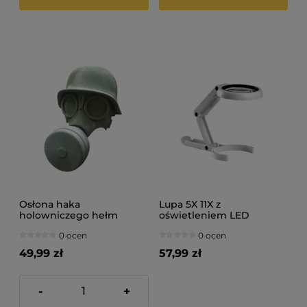
Osłona haka
Lupa 5X 11X z
holowniczego hełm
oświetleniem LED
niemiecki druk 3D
0 ocen
0 ocen
49,99 zł
57,99 zł
-
+