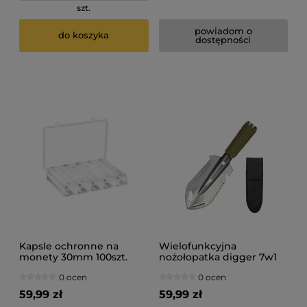
szt.
powiadom o
do koszyka
dostępności
Kapsle ochronne na
Wielofunkcyjna
monety 30mm 100szt.
nożołopatka digger 7w1
0 ocen
0 ocen
59,99 zł
59,99 zł