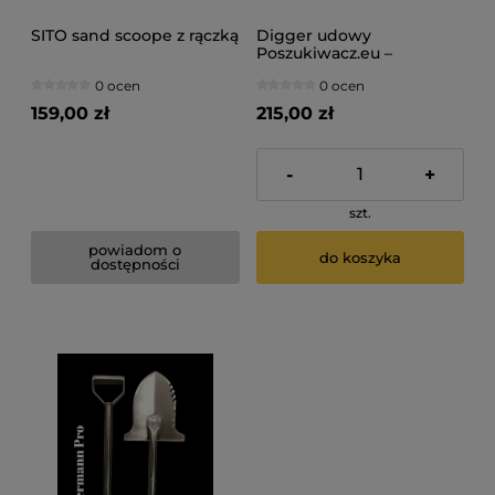
SITO sand scoope z rączką
Digger udowy
Poszukiwacz.eu –
nożołopatka do
0 ocen
0 ocen
wykrywacza metali +
kabura i szpikulec
159,00 zł
215,00 zł
-
+
szt.
powiadom o
do koszyka
dostępności