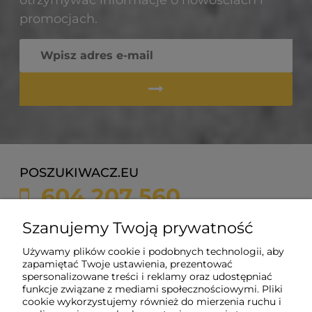
promocjach.
POSZUKIWACZ.EU
604 207 560
sklep@poszukiwacz.eu
Szanujemy Twoją prywatność
Używamy plików cookie i podobnych technologii, aby
ul. Żychonia 9,
zapamiętać Twoje ustawienia, prezentować
85-791 Bydgoszcz,
spersonalizowane treści i reklamy oraz udostępniać
woj. kujawsko-pomorskie
funkcje związane z mediami społecznościowymi. Pliki
cookie wykorzystujemy również do mierzenia ruchu i