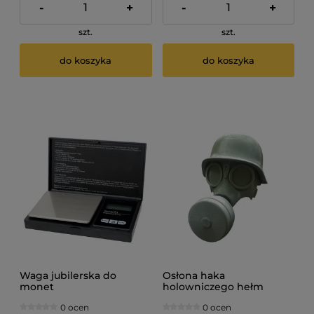
-
+
-
+
szt.
szt.
do koszyka
do koszyka
Waga jubilerska do
Osłona haka
monet
holowniczego hełm
niemiecki druk 3D
0 ocen
0 ocen