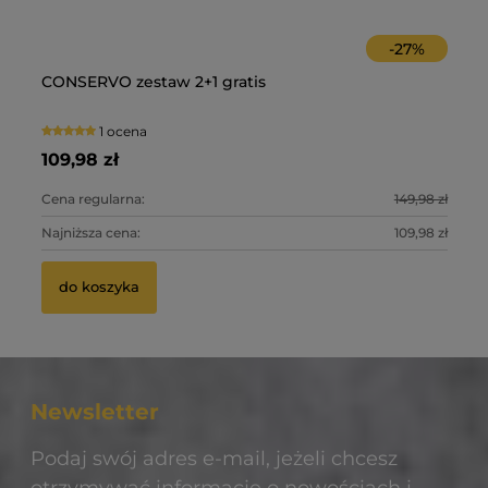
-
27
%
RUTUS VERSA z nową sondą 28,5DD wodoszczelny
NO
 z
CONSERVO zestaw 2+1 gratis
Im
wykrywacz metali
dw
pi
0 ocen
1 ocena
3 290,00 zł
2 
109,98 zł
99
Ce
0 zł
Cena regularna:
149,98 zł
Ce
Na
0 zł
Najniższa cena:
109,98 zł
Na
do koszyka
do koszyka
Newsletter
Podaj swój adres e-mail, jeżeli chcesz
otrzymywać informacje o nowościach i