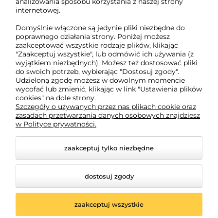
NIP: 5882358633
analizowania sposobu korzystania z naszej strony
REGON: 221079690
internetowej.
Domyślnie włączone są jedynie pliki niezbędne do
poprawnego działania strony. Poniżej możesz
O nas
zaakceptować wszystkie rodzaje plików, klikając
"Zaakceptuj wszystkie", lub odmówić ich używania (z
wyjątkiem niezbędnych). Możesz też dostosować pliki
Obsługa klienta
do swoich potrzeb, wybierając "Dostosuj zgody".
Udzieloną zgodę możesz w dowolnym momencie
wycofać lub zmienić, klikając w link "Ustawienia plików
Pomoc
cookies" na dole strony.
Szczegóły o używanych przez nas plikach cookie oraz
zasadach przetwarzania danych osobowych znajdziesz
w Polityce prywatności.
Moje konto
zaakceptuj tylko niezbędne
dostosuj zgody
zaakceptuj wszystkie