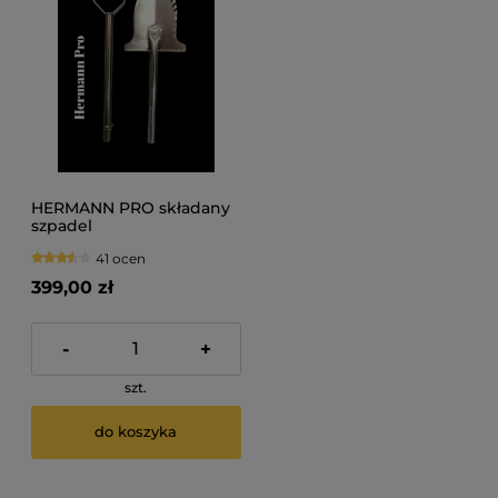
HERMANN PRO składany
szpadel
41 ocen
399,00 zł
-
+
szt.
do koszyka