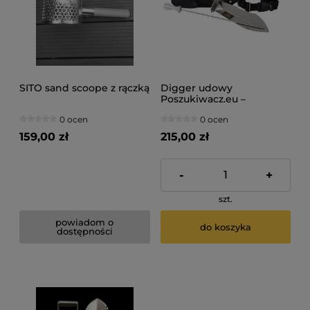
SITO sand scoope z rączką
Digger udowy
Poszukiwacz.eu –
nożołopatka do
0 ocen
0 ocen
wykrywacza metali +
kabura i szpikulec
159,00 zł
215,00 zł
-
+
szt.
powiadom o
do koszyka
dostępności