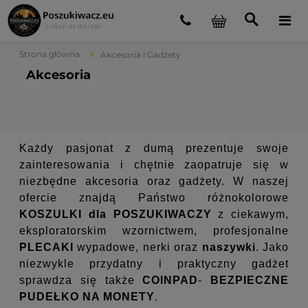
Strona główna
Akcesoria i Gadżety
Akcesoria
Każdy pasjonat z dumą prezentuje swoje
zainteresowania i chętnie zaopatruje się w
niezbędne akcesoria oraz gadżety. W naszej
ofercie znajdą Państwo różnokolorowe
KOSZULKI dla POSZUKIWACZY
z ciekawym,
eksploratorskim wzornictwem, profesjonalne
PLECAKI
wypadowe, nerki oraz
naszywki
. Jako
niezwykle przydatny i praktyczny gadżet
sprawdza się także
COINPAD
-
BEZPIECZNE
PUDEŁKO NA MONETY
.