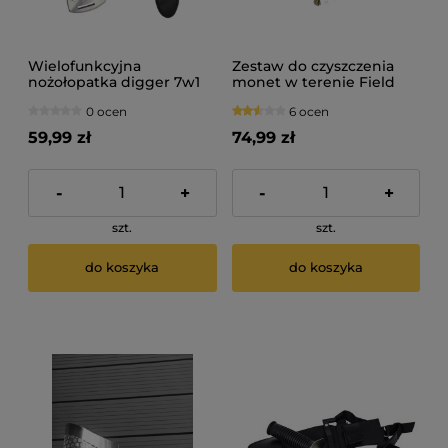
Wielofunkcyjna
Zestaw do czyszczenia
nożołopatka digger 7w1
monet w terenie Field
Cleaning Kit
0 ocen
6 ocen
59,99 zł
74,99 zł
-
+
-
+
szt.
szt.
do koszyka
do koszyka