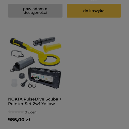
powiadom o
do koszyka
dostępności
NOKTA PulseDive Scuba +
Pointer Set 2w1 Yellow
żółty ręczny podwodny
0 ocen
wykrywacz metali
985,00 zł