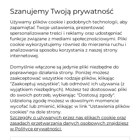
sklep@poszukiwacz.eu
Szanujemy Twoją prywatność
Używamy plików cookie i podobnych technologii, aby
ul. Żychonia 9,
zapamiętać Twoje ustawienia, prezentować
85-791 Bydgoszcz,
spersonalizowane treści i reklamy oraz udostępniać
woj. kujawsko-pomorskie
funkcje związane z mediami społecznościowymi. Pliki
cookie wykorzystujemy również do mierzenia ruchu i
NIP: 5882358633
analizowania sposobu korzystania z naszej strony
REGON: 221079690
internetowej.
Domyślnie włączone są jedynie pliki niezbędne do
poprawnego działania strony. Poniżej możesz
O nas
zaakceptować wszystkie rodzaje plików, klikając
"Zaakceptuj wszystkie", lub odmówić ich używania (z
wyjątkiem niezbędnych). Możesz też dostosować pliki
Obsługa klienta
do swoich potrzeb, wybierając "Dostosuj zgody".
Udzieloną zgodę możesz w dowolnym momencie
wycofać lub zmienić, klikając w link "Ustawienia plików
Pomoc
cookies" na dole strony.
Szczegóły o używanych przez nas plikach cookie oraz
zasadach przetwarzania danych osobowych znajdziesz
w Polityce prywatności.
Moje konto