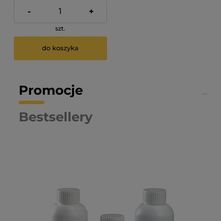
-
+
szt.
do koszyka
Promocje
Bestsellery