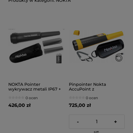
NOKTA
NOKTA Pointer
Pinpointer Nokta
wykrywacz metali IP67 +
AccuPoint z
akcesoria
wyświetlaczem LCD i
0 ocen
0 ocen
dyskryminacją
426,00 zł
725,00 zł
-
+
szt.