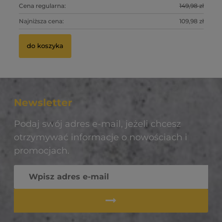
Ce
0 zł
Cena regularna:
149,98 zł
Ce
Na
0 zł
Najniższa cena:
109,98 zł
Na
do koszyka
do koszyka
Newsletter
Podaj swój adres e-mail, jeżeli chcesz
otrzymywać informacje o nowościach i
promocjach.