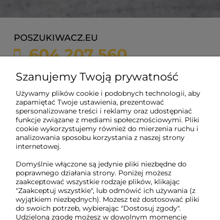
POSZUKIWACZ.EU
604 207 560
sklep@poszukiwacz.eu
Szanujemy Twoją prywatność
Używamy plików cookie i podobnych technologii, aby
ul. Żychonia 9,
zapamiętać Twoje ustawienia, prezentować
85-791 Bydgoszcz,
spersonalizowane treści i reklamy oraz udostępniać
woj. kujawsko-pomorskie
funkcje związane z mediami społecznościowymi. Pliki
cookie wykorzystujemy również do mierzenia ruchu i
NIP: 5882358633
analizowania sposobu korzystania z naszej strony
REGON: 221079690
internetowej.
Domyślnie włączone są jedynie pliki niezbędne do
poprawnego działania strony. Poniżej możesz
O nas
zaakceptować wszystkie rodzaje plików, klikając
"Zaakceptuj wszystkie", lub odmówić ich używania (z
wyjątkiem niezbędnych). Możesz też dostosować pliki
Obsługa klienta
do swoich potrzeb, wybierając "Dostosuj zgody".
Udzieloną zgodę możesz w dowolnym momencie