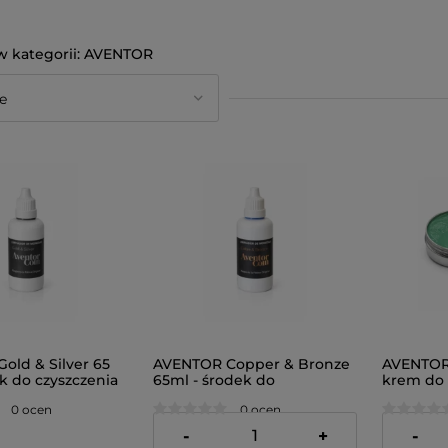
AVENTOR
old & Silver 65
AVENTOR Copper & Bronze
AVENTOR 
k do czyszczenia
65ml - środek do
krem do 
bra
czyszczenia miedzi i brązu
patyny 
0 ocen
0 ocen
62,99 zł
65,99 zł
-
+
-