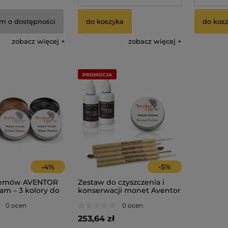
m o dostępności
do koszyka
do kos
zobacz więcej
zobacz więcej
PROMOCJA
-
4
%
-
5
%
remów AVENTOR
Zestaw do czyszczenia i
am – 3 kolory do
konserwacji monet Aventor
i konserwacji
Pro 4w1
0 ocen
0 ocen
253,64 zł