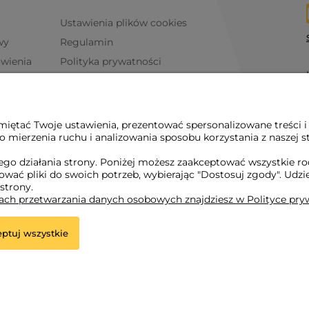
Ustawienia plików cookies
wy
Regulamin
ówienia
Polityka prywatności
iętać Twoje ustawienia, prezentować spersonalizowane treści i
 mierzenia ruchu i analizowania sposobu korzystania z naszej s
go działania strony. Poniżej możesz zaakceptować wszystkie rodz
osować pliki do swoich potrzeb, wybierając "Dostosuj zgody". 
 strony.
dach przetwarzania danych osobowych znajdziesz w Polityce pry
ptuj wszystkie
r.pl