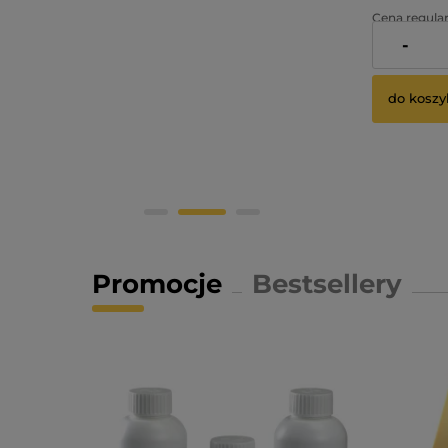
Cena regular
-
Najniższa ce
do koszy
Promocje
Bestsellery