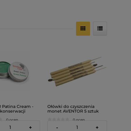
Patina Cream -
Ołówki do czyszczenia
konserwacji
monet AVENTOR 5 sztuk
na monetach
0 ocen
0 ocen
74,99 zł
+
-
+