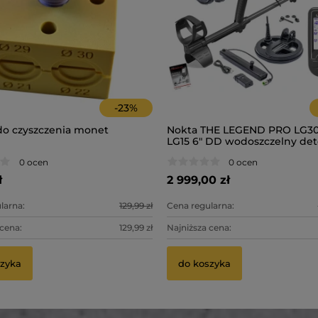
-
23
%
do czyszczenia monet
Nokta THE LEGEND PRO LG30
LG15 6" DD wodoszczelny det
metali Nowy Model
0 ocen
0 ocen
ł
2 999,00 zł
larna:
129,99 zł
Cena regularna:
 cena:
129,99 zł
Najniższa cena:
szyka
do koszyka