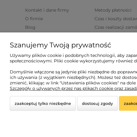
Kontakt i dane firmy
Metody płatności
O firmie
Czas i koszty dosta
Blog
Czas realizacji zam
Zwroty i reklamacje
Szanujemy Twoją prywatność
Moje konto
Używamy plików cookie i podobnych technologii, aby zapam
społecznościowymi. Pliki cookie wykorzystujemy również do
Twoje zamówienia
Domyślnie włączone są jedynie pliki niezbędne do poprawne
Ustawienia konta
ich używania (z wyjątkiem niezbędnych). Możesz też dost
zmienić, klikając w link "Ustawienia plików cookies" na dole
Ulubione
Szczegóły o używanych przez nas plikach cookie oraz zasa
zaakceptuj tylko niezbędne
dostosuj zgody
zaakce
© 2026 poszukiwacz.eu. Wszelkie prawa zastrzeżone.
Styl graficzny ShopGadget.pl
Sklep internetowy Shope