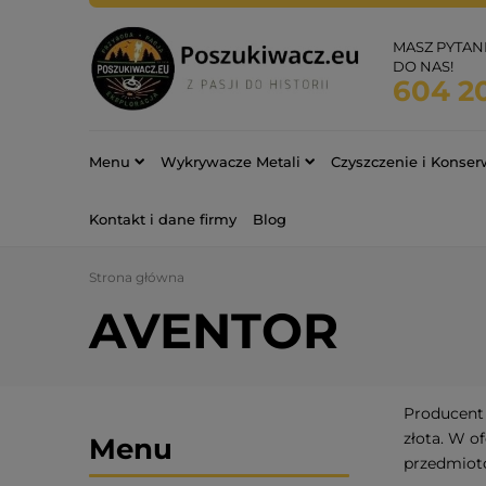
MASZ PYTAN
DO NAS!
604 2
Menu
Wykrywacze Metali
Czyszczenie i Konse
Kontakt i dane firmy
Blog
Strona główna
AVENTOR
Producent 
złota. W o
Menu
przedmiot