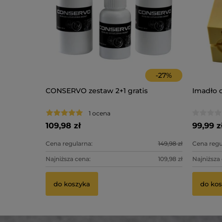
-
25
%
-
27
%
Pack
CONSERVO zestaw 2+1 gratis
Imadło 
 cewkami
ointer
1 ocena
109,98 zł
99,99 z
3 141,00 zł
Cena regularna:
149,98 zł
Cena regu
2 359,00 zł
Najniższa cena:
109,98 zł
Najniższa
do koszyka
do ko