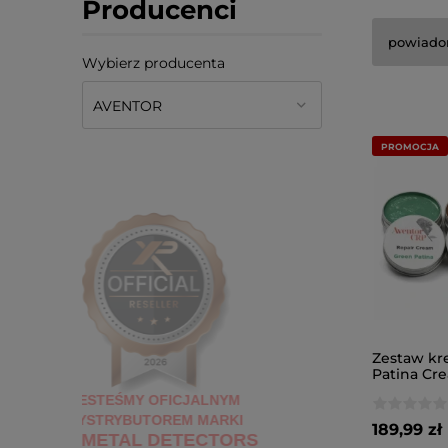
Producenci
powiado
Wybierz producenta
PROMOCJA
Zestaw k
Patina Cre
renowacji 
JESTEŚMY OFICJALNYM
monet
DYSTRYBUTOREM
MARKI
189,99 zł
XP METAL DETECTORS