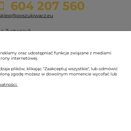
604 207 560
sklep@poszukiwacz.eu
ul. Żychonia 9,
85-791 Bydgoszcz,
woj. kujawsko-pomorskie
 reklamy oraz udostępniać funkcje związane z mediami
NIP: 5882358633
trony internetowej.
REGON: 221079690
aje plików, klikając "Zaakceptuj wszystkie", lub odmówić
Udzieloną zgodę możesz w dowolnym momencie wycofać lub
watności.