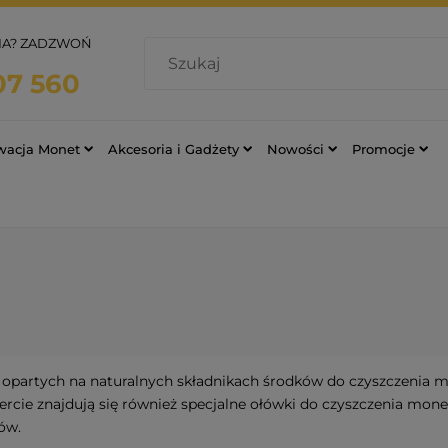
IA? ZADZWOŃ
07 560
rwacja Monet
Akcesoria i Gadżety
Nowości
Promocje
opartych na naturalnych składnikach środków do czyszczenia mo
fercie znajdują się również specjalne ołówki do czyszczenia mo
ów.