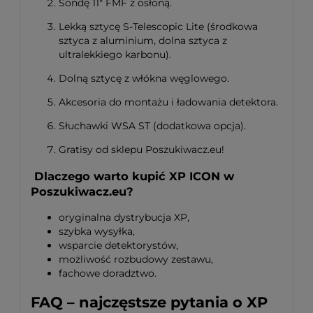
Sondę 11" FMF z osłoną
.
Lekką sztycę S-Telescopic Lite (środkowa
sztyca z aluminium, dolna sztyca z
ultralekkiego karbonu).
Dolną sztycę z włókna węglowego
.
Akcesoria do montażu i ładowania detektora.
Słuchawki WSA ST (dodatkowa opcja).
Gratisy od sklepu Poszukiwacz.eu!
Dlaczego warto kupić XP ICON w
Poszukiwacz.eu?
oryginalna dystrybucja XP,
szybka wysyłka,
wsparcie detektorystów,
możliwość rozbudowy zestawu,
fachowe doradztwo.
FAQ – najczęstsze pytania o XP