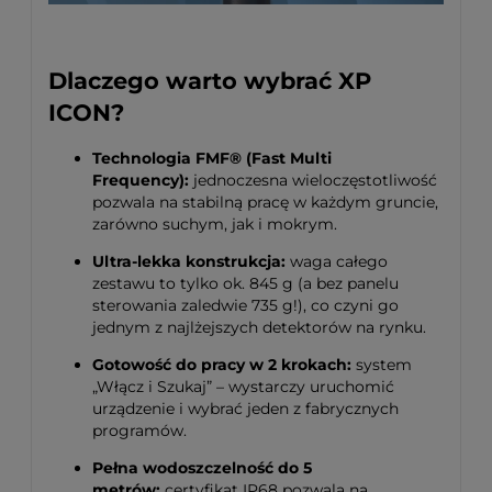
Dlaczego warto wybrać XP
ICON?
Technologia FMF® (Fast Multi
Frequency):
jednoczesna wieloczęstotliwość
pozwala na stabilną pracę w każdym gruncie,
zarówno suchym, jak i mokrym
.
Ultra-lekka konstrukcja:
waga całego
zestawu to tylko ok.
845 g (a bez panelu
sterowania zaledwie 735 g!), co czyni go
jednym z najlżejszych detektorów na rynku
.
Gotowość do pracy w 2 krokach:
system
„Włącz i Szukaj” – wystarczy uruchomić
urządzenie i wybrać jeden z fabrycznych
programów
.
Pełna wodoszczelność do 5
metrów:
certyfikat IP68 pozwala na