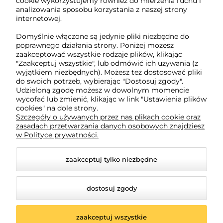
cookie wykorzystujemy również do mierzenia ruchu i
NIP: 5882358633
analizowania sposobu korzystania z naszej strony
REGON: 221079690
internetowej.
Domyślnie włączone są jedynie pliki niezbędne do
poprawnego działania strony. Poniżej możesz
O nas
zaakceptować wszystkie rodzaje plików, klikając
"Zaakceptuj wszystkie", lub odmówić ich używania (z
wyjątkiem niezbędnych). Możesz też dostosować pliki
Obsługa klienta
do swoich potrzeb, wybierając "Dostosuj zgody".
Udzieloną zgodę możesz w dowolnym momencie
wycofać lub zmienić, klikając w link "Ustawienia plików
cookies" na dole strony.
Pomoc
Szczegóły o używanych przez nas plikach cookie oraz
zasadach przetwarzania danych osobowych znajdziesz
w Polityce prywatności.
Moje konto
zaakceptuj tylko niezbędne
dostosuj zgody
zaakceptuj wszystkie