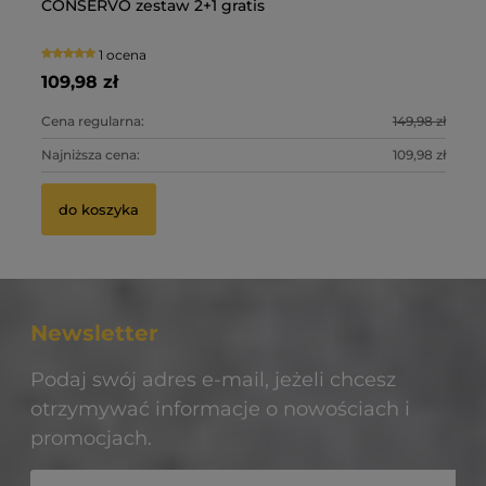
 z
CONSERVO zestaw 2+1 gratis
Im
1 ocena
109,98 zł
99
0 zł
Cena regularna:
149,98 zł
Ce
0 zł
Najniższa cena:
109,98 zł
Na
do koszyka
Newsletter
Podaj swój adres e-mail, jeżeli chcesz
otrzymywać informacje o nowościach i
promocjach.