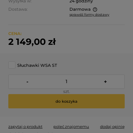
Wysyłka w:
24 godziny
Dostawa:
Darmowa
sprawdź formy dostawy
Cena nie zawiera ewentualnych kosztów płatności
CENA:
2 149,00 zł
Słuchawki WSA ST
-
+
szt.
do koszyka
zapytaj o produkt
poleć znajomemu
dodaj opinię