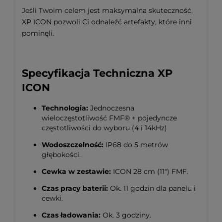
Jeśli Twoim celem jest maksymalna skuteczność,
XP ICON pozwoli Ci odnaleźć artefakty, które inni
pominęli.
Specyfikacja Techniczna XP
ICON
Technologia:
Jednoczesna
wieloczęstotliwość FMF® + pojedyncze
częstotliwości do wyboru (4 i 14kHz)
Wodoszczelność:
IP68 do 5 metrów
głębokości
.
Cewka w zestawie:
ICON 28 cm (11") FMF
.
Czas pracy baterii:
Ok.
11 godzin dla panelu i
cewki
.
Czas ładowania:
Ok.
3 godziny
.