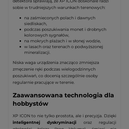
detektora sprawiają, że XP ICON doskonale radzi
sobie w trudniejszych warunkach terenowych:
na zaśmieconych polach i dawnych
siedliskach,
podczas poszukiwania monet i drobnych
kolorowych sygnałów,
na mokrych plażach i w słonej wodzie,
w lasach oraz terenach o podwyższonej
mineralizacji.
Niska waga urządzenia znacząco zmniejsza
zmęczenie ręki podczas wielogodzinnych
poszukiwań, co docenią szczególnie osoby
regularnie pracujące w terenie.
Zaawansowana technologia dla
hobbystów
XP ICON to nie tylko prostota, ale i precyzja.
Dzięki
inteligentnej dyskryminacji
oraz regulacji
głośności żelaza (Iron Volume), śmieci nie