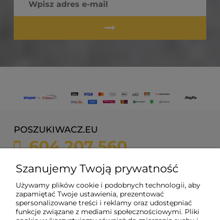
POSZUKIWACZ.EU
604 207 560
sklep@poszukiwacz.eu
Szanujemy Twoją prywatność
Używamy plików cookie i podobnych technologii, aby
ul. Żychonia 9,
zapamiętać Twoje ustawienia, prezentować
85-791 Bydgoszcz,
spersonalizowane treści i reklamy oraz udostępniać
woj. kujawsko-pomorskie
funkcje związane z mediami społecznościowymi. Pliki