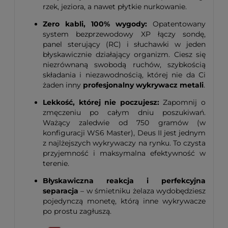
rzek, jeziora, a nawet płytkie nurkowanie.
Zero kabli, 100% wygody:
Opatentowany
system bezprzewodowy XP łączy sondę,
panel sterujący (RC) i słuchawki w jeden
błyskawicznie działający organizm. Ciesz się
niezrównaną swobodą ruchów, szybkością
składania i niezawodnością, której nie da Ci
żaden inny
profesjonalny wykrywacz metali
.
Lekkość, której nie poczujesz:
Zapomnij o
zmęczeniu po całym dniu poszukiwań.
Ważący zaledwie od 750 gramów (w
konfiguracji WS6 Master), Deus II jest jednym
z najlżejszych wykrywaczy na rynku. To czysta
przyjemność i maksymalna efektywność w
terenie.
Błyskawiczna reakcja i perfekcyjna
separacja
– w śmietniku żelaza wydobędziesz
pojedynczą monetę, którą inne wykrywacze
po prostu zagłuszą.