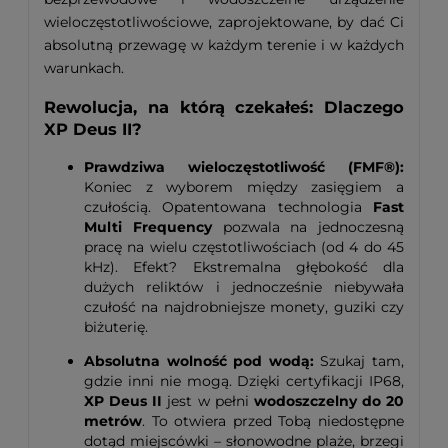
wieloczęstotliwościowe, zaprojektowane, by dać Ci
absolutną przewagę w każdym terenie i w każdych
warunkach.
Rewolucja, na którą czekałeś: Dlaczego
XP Deus II?
Prawdziwa wieloczęstotliwość (FMF®):
Koniec z wyborem między zasięgiem a
czułością. Opatentowana technologia
Fast
Multi Frequency
pozwala na jednoczesną
pracę na wielu częstotliwościach (od 4 do 45
kHz). Efekt? Ekstremalna głębokość dla
dużych reliktów i jednocześnie niebywała
czułość na najdrobniejsze monety, guziki czy
biżuterię.
Absolutna wolność pod wodą:
Szukaj tam,
gdzie inni nie mogą. Dzięki certyfikacji IP68,
XP Deus II
jest w pełni
wodoszczelny do 20
metrów
. To otwiera przed Tobą niedostępne
dotąd miejscówki – słonowodne plaże, brzegi