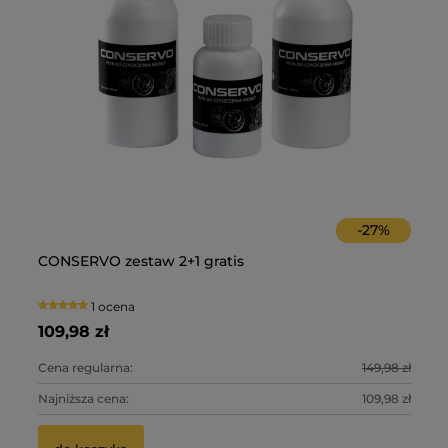
-
27
%
 z
CONSERVO zestaw 2+1 gratis
Im
1 ocena
109,98 zł
99
0 zł
Cena regularna:
149,98 zł
Ce
0 zł
Najniższa cena:
109,98 zł
Na