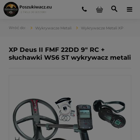
Wykrywacze Metali
Wykrywacze Metali XP
XP Deus II FMF 22DD 9" RC +
słuchawki WS6 ST wykrywacz metali