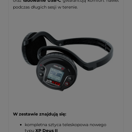
oraz
ładowanie USB-C
gwarantują komfort nawet
podczas długich sesji w terenie.
W zestawie znajdują się:
kompletna sztyca teleskopowa nowego
typu
XP Deus II