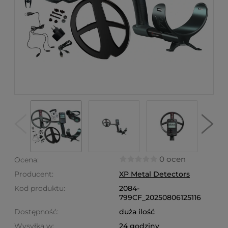
0 ocen
Ocena:
Producent:
XP Metal Detectors
Kod produktu:
2084-
799CF_20250806125116
Dostępność:
duża ilość
Wysyłka w:
24 godziny