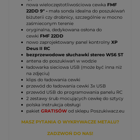
nowa wieloczęstotliwościowa cewka
FMF
22DD 9" -
mała sonda idealna do poszukiwań
biżuterii czy drobnicy, szczególnie w mocno
zaśmieconym terenie
oryginalna, dedykowana osłona do
cewki
FMF 22DD
nowo zaprojektowany panel kontrolny
XP
Deus II RC
bezprzewodowe słuchawki stereo WS6 ST
antena do poszukiwań w wodzie
ładowarka sieciowa USB (może być inna niż
na zdjęciu)
klips do ładowania cewki
przewód do ładowania cewki 3x USB
przewód USB do programowania panelu RC
2 zestawy śrub mocujących cewkę do sztycy
polska instrukcja obsługi
pakiet
GRATISÓW
od sklepu Poszukiwacz.eu
MASZ PYTANIA O WYKRYWACZE METALU?
ZADZWOŃ DO NAS!