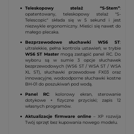
Teleskopowy stelaż “S-Stem”
:
opatentowany, teleskopowy stelaż "S-
Telescopic" składa się w 5 sekund i jest
niezwykle ergonomiczny. Mieści się nawet do
małego plecaka.
Bezprzewodowe słuchawki WS6 ST
:
ultralekkie, pełna kontrola ustawień; w trybie
WS6 ST Master
mogą zastąpić panel RC. Do
wyboru są w sumie 3 opcje słuchawek
bezprzewodowych (WS6 ST / WSA ST / WSA
XL ST), słuchawki przewodowe FX03 oraz
innowacyjne, wodoodporne słuchawki kostne
BH-01 do poszukiwań pod wodą.
Panel RC
: kolorowy ekran, sterowanie
dotykowe + fizyczne przyciski; zapis 12
własnych programów.
Aktualizacje firmware online
– XP rozwija
Twój sprzęt bez kupowania nowego modelu.