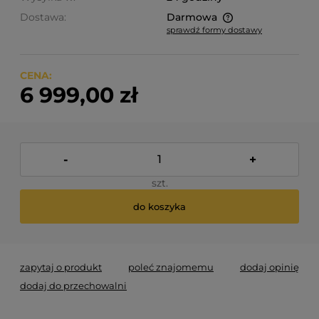
Dostawa:
Darmowa
sprawdź formy dostawy
Cena nie zawiera ewentualnych kosztów płatności
CENA:
6 999,00 zł
-
+
szt.
do koszyka
zapytaj o produkt
poleć znajomemu
dodaj opinię
dodaj do przechowalni