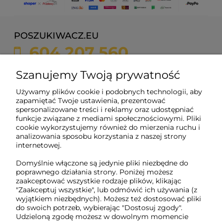
POSZUKIWACZ.EU
604 207 560
sklep@poszukiwacz.eu
Szanujemy Twoją prywatność
Używamy plików cookie i podobnych technologii, aby
ul. Żychonia 9,
zapamiętać Twoje ustawienia, prezentować
85-791 Bydgoszcz,
spersonalizowane treści i reklamy oraz udostępniać
woj. kujawsko-pomorskie
funkcje związane z mediami społecznościowymi. Pliki
cookie wykorzystujemy również do mierzenia ruchu i
NIP: 5882358633
analizowania sposobu korzystania z naszej strony
REGON: 221079690
internetowej.
Domyślnie włączone są jedynie pliki niezbędne do
poprawnego działania strony. Poniżej możesz
O nas
zaakceptować wszystkie rodzaje plików, klikając
"Zaakceptuj wszystkie", lub odmówić ich używania (z
wyjątkiem niezbędnych). Możesz też dostosować pliki
Obsługa klienta
do swoich potrzeb, wybierając "Dostosuj zgody".
Udzieloną zgodę możesz w dowolnym momencie