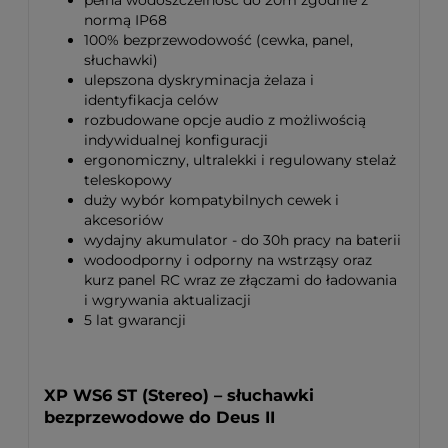
pełna wodoszczelność do 20m zgodnie z
normą IP68
100% bezprzewodowość (cewka, panel,
słuchawki)
ulepszona dyskryminacja żelaza i
identyfikacja celów
rozbudowane opcje audio z możliwością
indywidualnej konfiguracji
ergonomiczny, ultralekki i regulowany stelaż
teleskopowy
duży wybór kompatybilnych cewek i
akcesoriów
wydajny akumulator - do 30h pracy na baterii
wodoodporny i odporny na wstrząsy oraz
kurz panel RC wraz ze złączami do ładowania
i wgrywania aktualizacji
5 lat gwarancji
XP WS6 ST (Stereo) – słuchawki
bezprzewodowe do Deus II