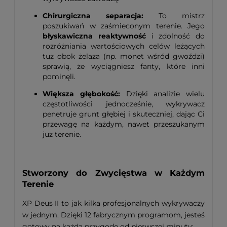
Chirurgiczna separacja:
To mistrz
poszukiwań w zaśmieconym terenie. Jego
błyskawiczna reaktywność
i zdolność do
rozróżniania wartościowych celów leżących
tuż obok żelaza (np. monet wśród gwoździ)
sprawią, że wyciągniesz fanty, które inni
pominęli.
Większa głębokość:
Dzięki analizie wielu
częstotliwości jednocześnie, wykrywacz
penetruje grunt głębiej i skuteczniej, dając Ci
przewagę na każdym, nawet przeszukanym
już terenie.
Stworzony do Zwycięstwa w Każdym
Terenie
XP Deus II to jak kilka profesjonalnych wykrywaczy
w jednym. Dzięki 12 fabrycznym programom, jesteś
gotowy na każdą przygodę od pierwszej minuty: