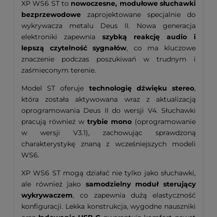
XP WS6 ST to
nowoczesne, modułowe słuchawki
bezprzewodowe
zaprojektowane specjalnie do
wykrywacza metalu Deus II. Nowa generacja
elektroniki zapewnia
szybką reakcję audio i
lepszą czytelność sygnałów
, co ma kluczowe
znaczenie podczas poszukiwań w trudnym i
zaśmieconym terenie.
Model ST oferuje
technologię dźwięku stereo
,
która została aktywowana wraz z aktualizacją
oprogramowania Deus II do wersji V4. Słuchawki
pracują również w
trybie mono
(oprogramowanie
w wersji V3.1), zachowując sprawdzoną
charakterystykę znaną z wcześniejszych modeli
WS6.
XP WS6 ST mogą działać nie tylko jako słuchawki,
ale również jako
samodzielny moduł sterujący
wykrywaczem
, co zapewnia dużą elastyczność
konfiguracji. Lekka konstrukcja, wygodne nauszniki