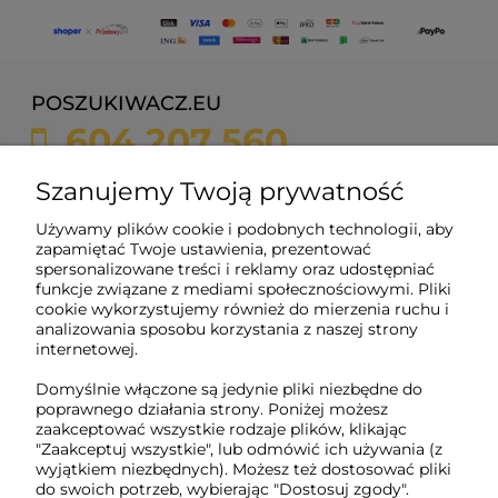
POSZUKIWACZ.EU
604 207 560
sklep@poszukiwacz.eu
Szanujemy Twoją prywatność
Używamy plików cookie i podobnych technologii, aby
ul. Żychonia 9,
zapamiętać Twoje ustawienia, prezentować
85-791 Bydgoszcz,
spersonalizowane treści i reklamy oraz udostępniać
woj. kujawsko-pomorskie
funkcje związane z mediami społecznościowymi. Pliki
cookie wykorzystujemy również do mierzenia ruchu i
NIP: 5882358633
analizowania sposobu korzystania z naszej strony
REGON: 221079690
internetowej.
Domyślnie włączone są jedynie pliki niezbędne do
poprawnego działania strony. Poniżej możesz
O nas
zaakceptować wszystkie rodzaje plików, klikając
"Zaakceptuj wszystkie", lub odmówić ich używania (z
wyjątkiem niezbędnych). Możesz też dostosować pliki
Obsługa klienta
do swoich potrzeb, wybierając "Dostosuj zgody".