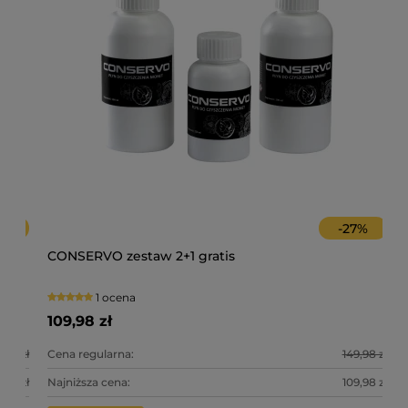
-
27
%
 z
CONSERVO zestaw 2+1 gratis
Im
1 ocena
109,98 zł
99
0 zł
Cena regularna:
149,98 zł
Ce
0 zł
Najniższa cena:
109,98 zł
Na