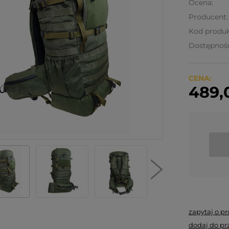
Ocena:
Producent:
Kod produk
Dostępnoś
CENA:
489,0
zapytaj o p
dodaj do pr