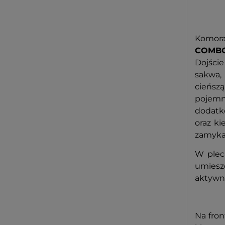
Komora
COMBO 
Dojści
sakwa,
cieńsz
pojemn
dodatko
oraz k
zamykan
W plec
umieszc
aktywn
Na fron