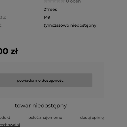
0 ocen
2Trees
tu:
149
ć:
tymczasowo niedostępny
0 zł
powiadom o dostępności
towar niedostępny
rodukt
poleć znajomemu
dodaj opinię
zechowalni