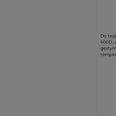
Do teg
600D, 
gęstym
tempera