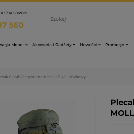
IA? ZADZWOŃ
07 560
rwacja Monet
Akcesoria i Gadżety
Nowości
Promocje
lecak COMBO z systemem MOLLE 45L oliwkowy
Plec
MOLL