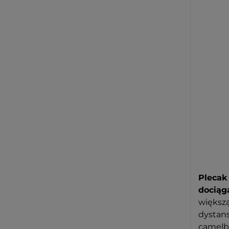
Pleca
dociąg
większ
dystans
camelb