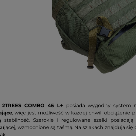
k 2TREES COMBO 45 L+
posiada wygodny system n
ające
, więc jest możliwość w każdej chwili obciążenie p
ą stabilność. Szerokie i regulowane szelki posiadają
ującej, wzmocnione są taśmą. Na szlakach znajdują się
ak.