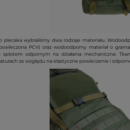
o plecaka wybraliśmy dwa rodzaje materiału. Wodood
powleczona PCV) oraz wodoodporny materiał o gramat
 splotem odpornym na działania mechaniczne. Tkani
turach ze względu na elastyczne powleczenie i odporn