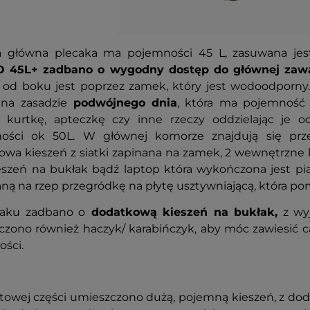
 główna plecaka ma pojemności 45 L, zasuwana j
45L+ zadbano o wygodny dostęp do głównej zawart
e od boku jest poprzez zamek, który jest wodoodporny.
 na zasadzie
podwójnego dnia
, która ma pojemność
ą kurtkę, apteczkę czy inne rzeczy oddzielając je 
ości ok 50L. W głównej komorze znajdują się prz
wa kieszeń z siatki zapinana na zamek, 2 wewnętrzne 
ieszeń na bukłak bądź laptop która wykończona jest 
ą na rzep przegródkę na płytę usztywniającą, która po
aku zadbano o
dodatkową kieszeń na bukłak,
z wyj
zono również haczyk/ karabińczyk, aby móc zawiesić c
ości.
towej części umieszczono dużą, pojemną kieszeń, z do