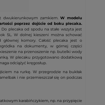
est dwukierunkowym zamkiem.
W modelu
ości poprzez dojście od boku plecaka.
 Do plecaka od spodu na stałe wszyta jest
 ok 5L. W dolnej kieszeni można schować
od głównej komory. Całość plecaka jest o
egródka na dokumenty, w górnej części
kieszenie na przenoszenie np. butelki wody
pianką. W plecaku przygotowano dodatkową
maga odciążyć kręgosłup.
ściem na rurkę. W przegrodzie na bukłak
amelbak i nie przemieszczał się on podczas
datkowym karabińczykiem, np. na przypięcie