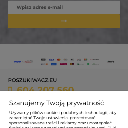
POSZUKIWACZ.EU
604 207 560
sklep@poszukiwacz.eu
Szanujemy Twoją prywatność
Używamy plików cookie i podobnych technologii, aby
ul. Żychonia 9,
zapamiętać Twoje ustawienia, prezentować
85-791 Bydgoszcz,
spersonalizowane treści i reklamy oraz udostępniać
woj. kujawsko-pomorskie