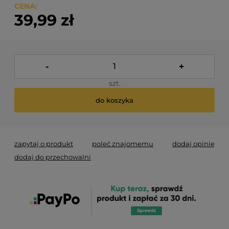
CENA:
39,99 zł
-
+
szt.
do koszyka
zapytaj o produkt
poleć znajomemu
dodaj opinię
dodaj do przechowalni