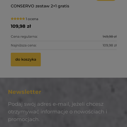
 z
CONSERVO zestaw 2+1 gratis
Im
1 ocena
109,98 zł
99
0 zł
Cena regularna:
149,98 zł
Ce
0 zł
Najniższa cena:
109,98 zł
Na
do koszyka
Newsletter
Podaj swój adres e-mail, jeżeli chcesz
otrzymywać informacje o nowościach i
promocjach.