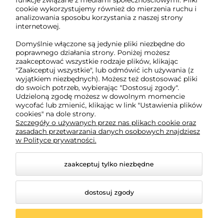
funkcje związane z mediami społecznościowymi. Pliki
cookie wykorzystujemy również do mierzenia ruchu i
NIP: 5882358633
analizowania sposobu korzystania z naszej strony
REGON: 221079690
internetowej.
Domyślnie włączone są jedynie pliki niezbędne do
poprawnego działania strony. Poniżej możesz
O nas
zaakceptować wszystkie rodzaje plików, klikając
"Zaakceptuj wszystkie", lub odmówić ich używania (z
wyjątkiem niezbędnych). Możesz też dostosować pliki
Obsługa klienta
do swoich potrzeb, wybierając "Dostosuj zgody".
Udzieloną zgodę możesz w dowolnym momencie
wycofać lub zmienić, klikając w link "Ustawienia plików
Pomoc
cookies" na dole strony.
Szczegóły o używanych przez nas plikach cookie oraz
zasadach przetwarzania danych osobowych znajdziesz
w Polityce prywatności.
Moje konto
zaakceptuj tylko niezbędne
dostosuj zgody