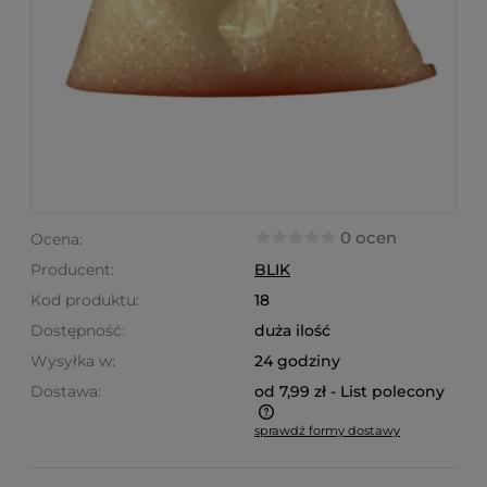
0 ocen
Ocena:
Producent:
BLIK
Kod produktu:
18
Dostępność:
duża ilość
Wysyłka w:
24 godziny
Dostawa:
od 7,99 zł
- List polecony
sprawdź formy dostawy
Cena nie zawiera ewentualnych kosztów płatności