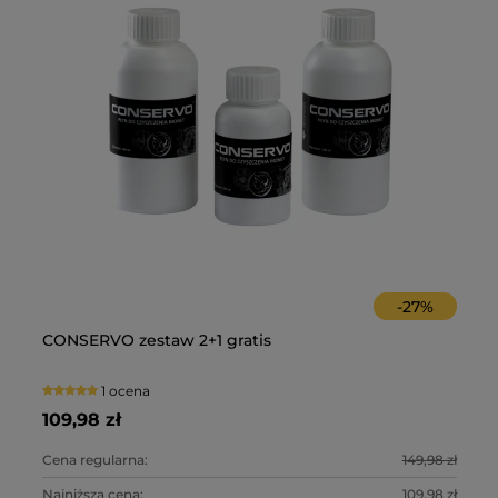
-
27
%
 z
CONSERVO zestaw 2+1 gratis
Im
1 ocena
109,98 zł
99
0 zł
Cena regularna:
149,98 zł
Ce
0 zł
Najniższa cena:
109,98 zł
Na