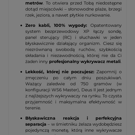
metrów
. To otwiera przed Tobą niedostępne
dotąd miejscówki – słonowodne plaże, brzegi
rzek, jeziora, a nawet płytkie nurkowanie.
Zero kabli, 100% wygody:
Opatentowany
system bezprzewodowy XP łączy sondę,
panel sterujący (RC) i słuchawki w jeden
błyskawicznie działający organizm. Ciesz się
niezrównaną swobodą ruchów, szybkością
składania i niezawodnością, której nie da Ci
żaden inny
profesjonalny wykrywacz metali
.
Lekkość, której nie poczujesz:
Zapomnij o
zmęczeniu po całym dniu poszukiwań.
Ważący zaledwie od 750 gramów (w
konfiguracji WS6 Master), Deus II jest jednym
z najlżejszych wykrywaczy na rynku. To czysta
przyjemność i maksymalna efektywność w
terenie.
Błyskawiczna reakcja i perfekcyjna
separacja
– w śmietniku żelaza wydobędziesz
pojedynczą monetę, którą inne wykrywacze