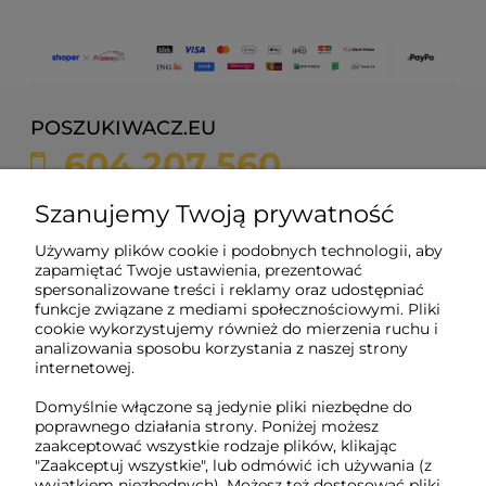
POSZUKIWACZ.EU
604 207 560
sklep@poszukiwacz.eu
Szanujemy Twoją prywatność
Używamy plików cookie i podobnych technologii, aby
ul. Żychonia 9,
zapamiętać Twoje ustawienia, prezentować
85-791 Bydgoszcz,
spersonalizowane treści i reklamy oraz udostępniać
woj. kujawsko-pomorskie
funkcje związane z mediami społecznościowymi. Pliki
cookie wykorzystujemy również do mierzenia ruchu i
NIP: 5882358633
analizowania sposobu korzystania z naszej strony
REGON: 221079690
internetowej.
Domyślnie włączone są jedynie pliki niezbędne do
poprawnego działania strony. Poniżej możesz
O nas
zaakceptować wszystkie rodzaje plików, klikając
"Zaakceptuj wszystkie", lub odmówić ich używania (z
wyjątkiem niezbędnych). Możesz też dostosować pliki