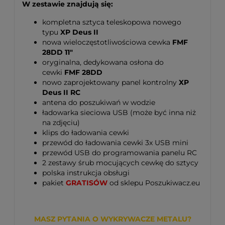
W zestawie znajdują się:
kompletna sztyca teleskopowa nowego
typu
XP Deus II
nowa wieloczęstotliwościowa cewka
FMF
28DD 11"
oryginalna, dedykowana osłona do
cewki
FMF 28DD
nowo zaprojektowany panel kontrolny
XP
Deus II RC
antena do poszukiwań w wodzie
ładowarka sieciowa USB (może być inna niż
na zdjęciu)
klips do ładowania cewki
przewód do ładowania cewki 3x USB mini
przewód USB do programowania panelu RC
2 zestawy śrub mocujących cewkę do sztycy
polska instrukcja obsługi
pakiet
GRATISÓW
od sklepu Poszukiwacz.eu
MASZ PYTANIA O WYKRYWACZE METALU?