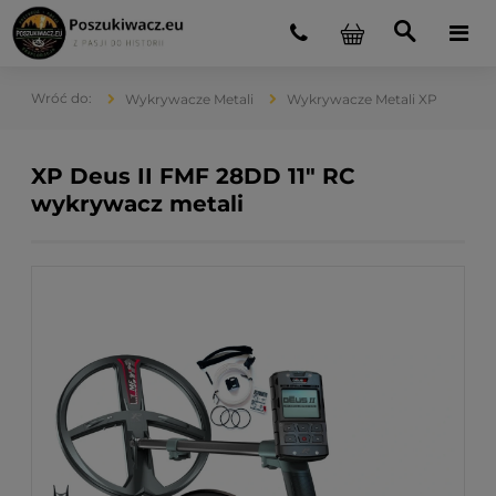
Wykrywacze Metali
Wykrywacze Metali XP
XP Deus II FMF 28DD 11" RC
wykrywacz metali