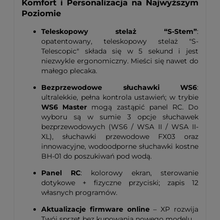
Komfort i Personalizacja na Najwyższym
Poziomie
Teleskopowy stelaż “S-Stem”
:
opatentowany, teleskopowy stelaż "S-
Telescopic" składa się w 5 sekund i jest
niezwykle ergonomiczny. Mieści się nawet do
małego plecaka.
Bezprzewodowe słuchawki WS6
:
ultralekkie, pełna kontrola ustawień; w trybie
WS6 Master
mogą zastąpić panel RC. Do
wyboru są w sumie 3 opcje słuchawek
bezprzewodowych (WS6 / WSA II / WSA II-
XL), słuchawki przewodowe FX03 oraz
innowacyjne, wodoodporne słuchawki kostne
BH-01 do poszukiwań pod wodą.
Panel RC
: kolorowy ekran, sterowanie
dotykowe + fizyczne przyciski; zapis 12
własnych programów.
Aktualizacje firmware online
– XP rozwija
Twój sprzęt bez kupowania nowego modelu.