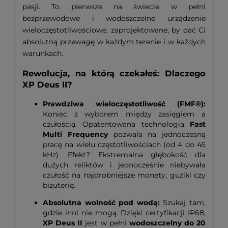
pasji. To pierwsze na świecie w pełni
bezprzewodowe i wodoszczelne urządzenie
wieloczęstotliwościowe, zaprojektowane, by dać Ci
absolutną przewagę w każdym terenie i w każdych
warunkach.
Rewolucja, na którą czekałeś: Dlaczego
XP Deus II?
Prawdziwa wieloczęstotliwość (FMF®):
Koniec z wyborem między zasięgiem a
czułością. Opatentowana technologia
Fast
Multi Frequency
pozwala na jednoczesną
pracę na wielu częstotliwościach (od 4 do 45
kHz). Efekt? Ekstremalna głębokość dla
dużych reliktów i jednocześnie niebywała
czułość na najdrobniejsze monety, guziki czy
biżuterię.
Absolutna wolność pod wodą:
Szukaj tam,
gdzie inni nie mogą. Dzięki certyfikacji IP68,
XP Deus II
jest w pełni
wodoszczelny do 20