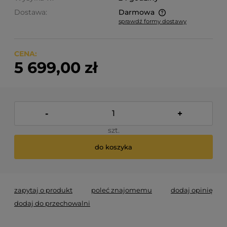
Dostawa:
Darmowa
sprawdź formy dostawy
Cena nie zawiera ewentualnych kosztów płatności
CENA:
5 699,00 zł
-
+
szt.
do koszyka
zapytaj o produkt
poleć znajomemu
dodaj opinię
dodaj do przechowalni