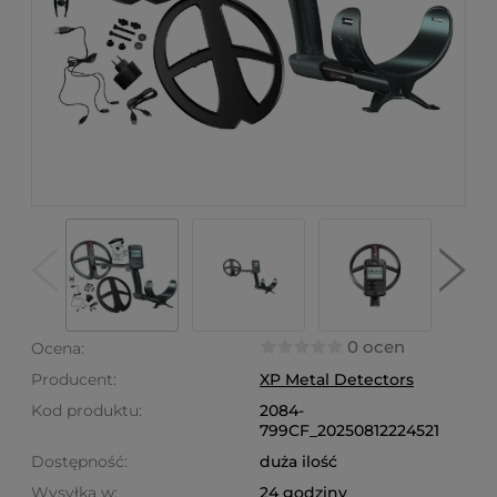
0 ocen
Ocena:
Producent:
XP Metal Detectors
Kod produktu:
2084-
799CF_20250812224521
Dostępność:
duża ilość
Wysyłka w:
24 godziny